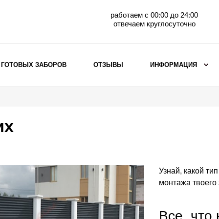
работаем с 00:00 до 24:00
отвечаем круглосуточно
 ГОТОВЫХ ЗАБОРОВ
ОТЗЫВЫ
ИНФОРМАЦИЯ
ВЫБОР ПО МАТЕРИАЛУ
Заборы с кирпичными столбами
их
Заборы из евроштакетника
горизонтального
Металлические заборы для дачи
Забор жалюзи с кирпичными столбами
Узнай, какой ти
Металлические заборы
монтажа твоего
Металлические ограждения
Все, что