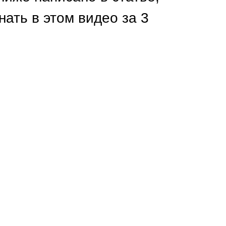
Каркасы ворот
нать в этом видео за 3
Калитки
Входные группы
ВСЕ ДЛЯ ЗАБОРА
Панели для забора