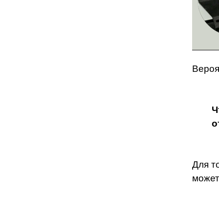
Вероя
Ч
о
Для т
может