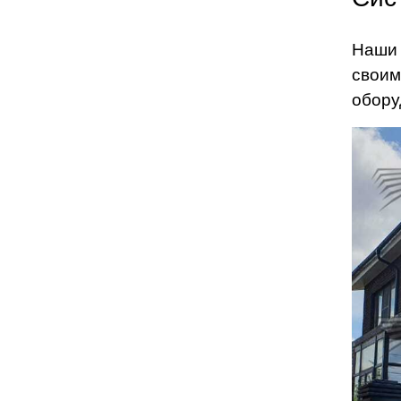
Наши 
своим
обору