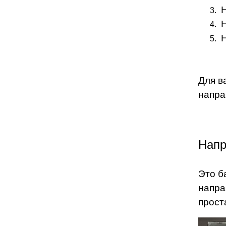
Для в
напра
Напр
Это б
напра
прост