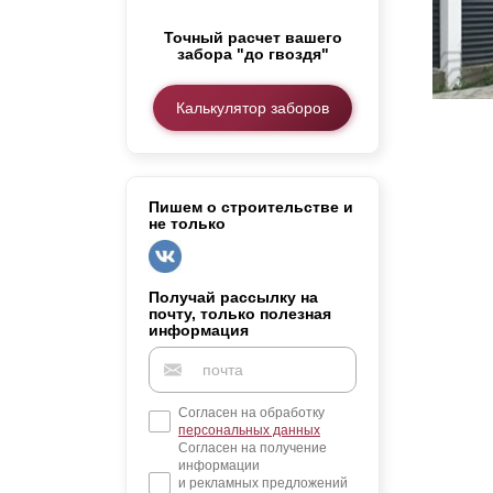
Заборы для дачи
Точный расчет вашего
Элитные заборы для коттеджей
забора "до гвоздя"
Заборы и ограждения для школ
Забор на участок 10 соток
Калькулятор заборов
Заборы и ограждения для дома
Пишем о строительстве и
не только
Получай рассылку на
почту, только полезная
информация
Согласен на обработку
персональных данных
Согласен на получение
информации
и рекламных предложений