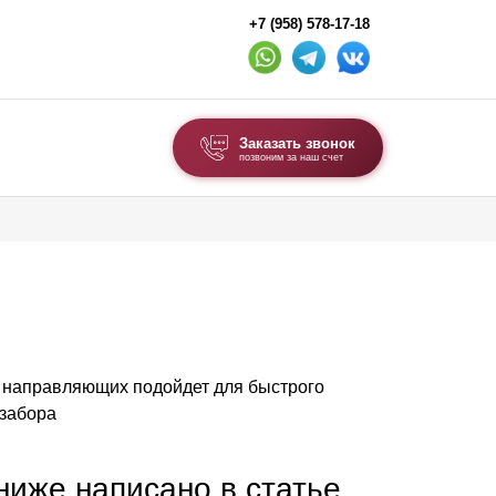
+7 (958) 578-17-18
Заказать звонок
позвоним за наш счет
ВЫБОР ПО ТИПУ
Модульные заборы и ограждения
Комбинированные заборы
Секционные заборы
п направляющих подойдет для быстрого
ВОРОТА И КАЛИТКИ
 забора
Ворота откатные
Ворота распашные
 ниже написано в статье,
Ворота складные гармошка