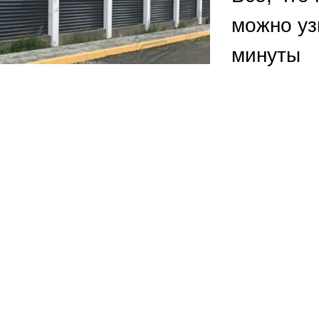
ВЫБОР ПО ХАРАКТЕРИСТИКАМ
можно уз
Горизонтальные заборы
минуты
Высокие заборы
Красивые, дизайнерские заборы
ВЫБОР ПО СПОСОБУ МОНТАЖА
Заборы под ключ
Готовые заборы
Комплекты заборов-лего "сделай сам"
Быстровозводимые заборы