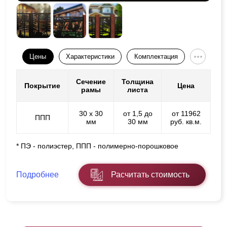
Цены
Характеристики
Комплектация
Сечение
Толщина
Покрытие
Цена
рамы
листа
30 х 30
от 1,5 до
от 11962
ППП
мм
30 мм
руб. кв.м.
* ПЭ - полиэстер, ППП - полимерно-порошковое
Подробнее
Расчитать стоимость