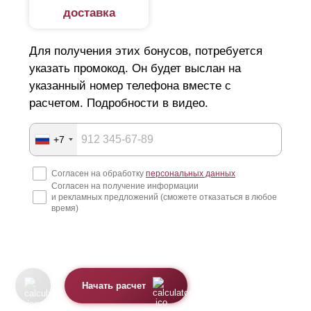
доставка
Металлические модели имеют ряд следующих
преимуществ:
Для получения этих бонусов, потребуется
указать промокод. Он будет выслан на
Простой монтаж. Возведение забора не требует
указанный номер телефона вместе с
квалификации и специального оборудования.
расчетом. Подробности в видео.
Конструкции выполняются из оцинкованной стали
толщиной 0,5—1,5 мм и предназначены для
+7
наружного использования, что обеспечивает
Согласен на обработку
персональных данных
долговечность и надежность.
Согласен на получение информации
и рекламных предложений (сможете отказаться в любое
За счет конструктивных отверстий и специальных
время)
систем креплений, забор устанавливается в
сжатые сроки. Конструкции являются
быстровозводимыми.
Декоративное покрытие — полиэстер или
Начать расчет
порошковая окраска имеет широкий выбор цветов,