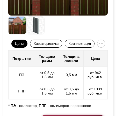
Цены
Характеристики
Комплектация
Толщина
Толщина
Покрытие
Цена
рамы
ламели
от 0,5 до
от 942
ПЭ
0,5 мм
1,5 мм
руб. кв.м.
от 0,5 до
от 0,5 до
от 1039
ППП
1,5 мм
1,5 мм
руб. кв.м.
* ПЭ - полиэстер, ППП - полимерно-порошковое