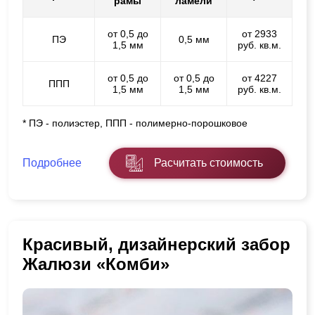
рамы
ламели
от 0,5 до
от 2933
ПЭ
0,5 мм
1,5 мм
руб. кв.м.
от 0,5 до
от 0,5 до
от 4227
ППП
1,5 мм
1,5 мм
руб. кв.м.
* ПЭ - полиэстер, ППП - полимерно-порошковое
Подробнее
Расчитать стоимость
Красивый, дизайнерский забор
Жалюзи «Комби»