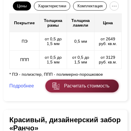
Цены
Характеристики
Комплектация
Толщина
Толщина
Покрытие
Цена
рамы
ламели
от 0,5 до
от 2649
ПЭ
0,5 мм
1,5 мм
руб. кв.м.
от 0,5 до
от 0,5 до
от 3129
ППП
1,5 мм
1,5 мм
руб. кв.м.
* ПЭ - полиэстер, ППП - полимерно-порошковое
Подробнее
Расчитать стоимость
Красивый, дизайнерский забор
«Ранчо»