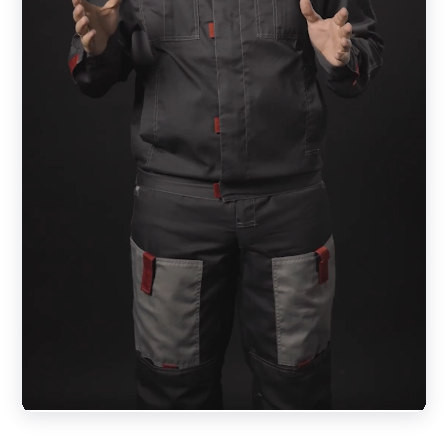
заполненного горизонтальными элементами —
ламелями. Ламели расположены под небольшим углом
друг к другу, что создает зазор в конструкции и
обеспечивает хорошую циркуляцию воздуха. Такой
забор позволяет просматривать территорию за
ограждением, но участок при этом закрытым от
посторонних глаз. Секции забора крепятся на столбы
любого типа.
Преимущества заборов-жалюзи
Ограждения-жалюзи обеспечивает максимальную
конфиденциальность вашего дома или бизнеса, а
широкая гамма ярких и стильных оттенков
придают конструкции элегантный и современный
вид.