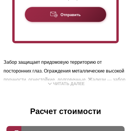
Отправить
Забор защищает придомовую территорию от
посторонних глаз. Ограждения металлические высокой
прочности, огнестойкие, долговечные. Жалюзи — забор
ЧИТАТЬ ДАЛЕЕ
совмещает преимущества сетчатых и глухих
конструкций. Закрепленные горизонтально ламели
хорошо пропускают воздух и свет, в то же время
Расчет стоимости
защищают участок от посторонних глаз. Крепятся с
заданным шагом и нахлестом, перекрывая