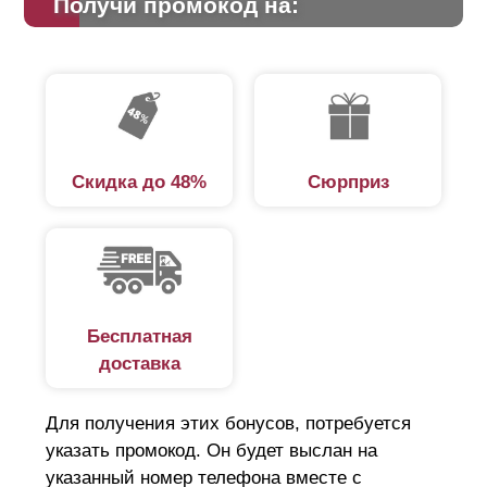
Получи промокод на:
расположенную ниже планку, создавая впечатление
сплошного монолита. Просветы заметны, если
посмотреть под определенным углом.
Преимущества забора-жалюзи:
Скидка до 48%
Сюрприз
защита от незаконного проникновения;
обеспечивает циркуляцию воздуха для
нормального роста растений;
минимальная парусность;
привлекательный вид подчеркнет гармоничный
Бесплатная
ландшафтный дизайн;
доставка
шумоизоляция, ламели поглощают звук;
простой монтаж;
Для получения этих бонусов, потребуется
длительный срок службы;
указать промокод. Он будет выслан на
удобная транспортировка.
указанный номер телефона вместе с