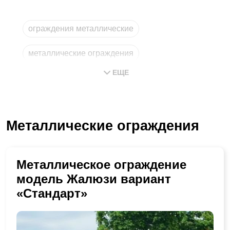
ограждения металлические
металлические ограждения
ЕЩЕ
ограждение металлическое
металлическое ограждение
Металлические ограждения
изготовление металлических
из металла
Металлическое ограждение
модель Жалюзи вариант
«Стандарт»