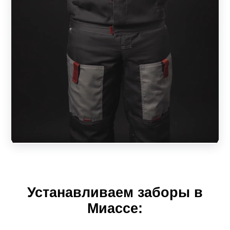
обезжиривается, затем наносится покрытие. Цветовая
гамма не ограничена. Линейка текстур:
матовая;
муар (шершавая текстура);
глянец (отражает свет);
покрытие шелк (переливается).
Возможен вариант окрашивания планки с одной
стороны. В таком варианте одна сторона будет покрыта
краской, а другая оцинкована.
Характеристики забора-жалюзи из металла
Устанавливаем заборы в
Ламели – основа ограждения. Они крепятся на профиль
Миассе:
горизонтально под углом. Изделие напоминает жалюзи.