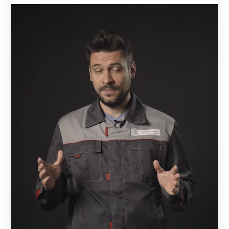
сохранит свой первоначальный вид на протяжении
многих лет.
Варианты декоративного покрытия
Заборы и ограждения дополнительно защищены от
разрушения декоративным покрытием. На заводе листы
покрывают полиэстером. Покрытие может быть с одной
стороны или двухсторонним. На производстве
металлические листы режутся на полоски, и
формируются ламели.
Полимерно-порошковое окрашивание отличается от
полиэстера по типу и толщине слоя. Чем толще слой
покрытия – тем лучше защищена деталь от внешних
воздействий. На производстве окрашивают готовые
ламели. Поверхность детали предварительно моется,