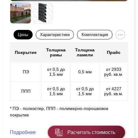
Цены
Характеристики
Комплектация
Толщина
Толщина
Покрытие
Прайс
рамы
ламели
от 0,5 до
от 2933
ПЭ
0,5 мм
1,5 мм
руб. кв.м.
от 0,5 до
от 0,5 до
от 4227
ППП
1,5 мм
1,5 мм
руб. кв.м.
* ПЭ - полиэстер, ППП - полимерно-порошковое
покрытие
Подробнее
Расчитать стоимость