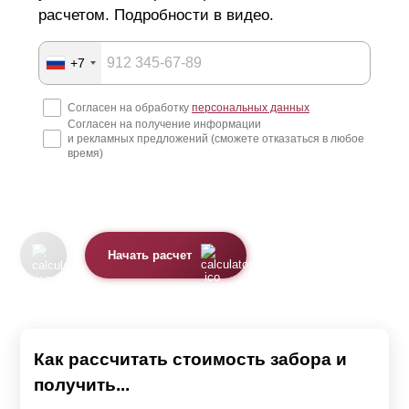
расчетом. Подробности в видео.
Изготовление металлических ограждений
+7
Конструкции производят из оцинкованной стали
Согласен на обработку
персональных данных
толщиной от 0,5 до 1,5 мм. Оцинковка защищает металл
Согласен на получение информации
от воздействий окружающей среды, препятствует
и рекламных предложений (сможете отказаться в любое
время)
коррозии и приближает свойства листа к нержавейке.
Изделия с таким покрытием могут служить до 50 лет.
Поверхность металла имеет однородную текстуру,
обеспечивая равномерное окрашивание. Целостность
Начать расчет
покрытия и декоративные качества сохраняются после
заводской обработки. Металлические детали
отличаются легковесностью, конструкцию можно
Как рассчитать стоимость забора и
собрать самостоятельно. Ламели не деформируются и
получить...
не прогибаются под собственным весом, забор