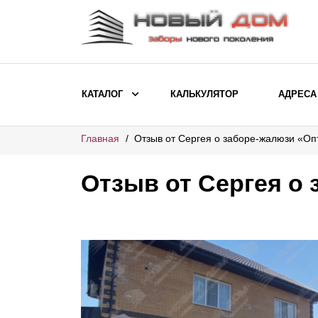
КАТАЛОГ
КАЛЬКУЛЯТОР
АДРЕСА
Главная
Отзыв от Сергея о заборе-жалюзи «О
ВЫБОР ПО МОДЕЛИ
Заборы Ранчо
Отзыв от Сергея о
Заборы Хай-тек
Заборы Классика
Заборы Жалюзи
ВЫБОР ПО НАЗНАЧЕНИЮ
Заборы и ограждения для детских
садов