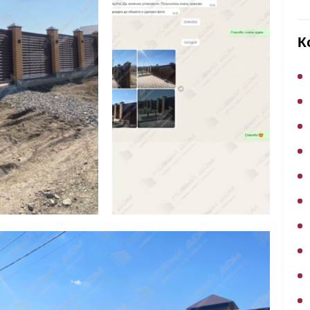
ВЫБОР ПО ХАРАКТЕРИСТИКАМ
Горизонтальные заборы
К
Высокие заборы
Красивые, дизайнерские заборы
ВЫБОР ПО СПОСОБУ МОНТАЖА
Заборы под ключ
Готовые заборы
Комплекты заборов-лего "сделай сам"
Быстровозводимые заборы