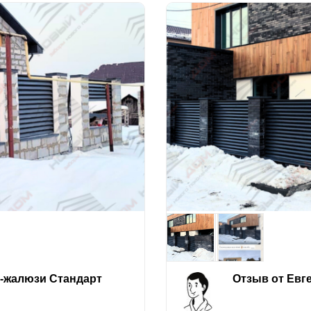
е-жалюзи Стандарт
Отзыв от Евг