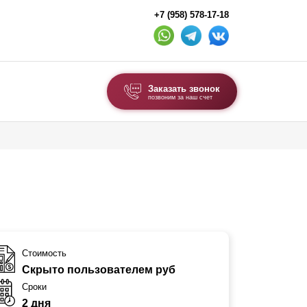
+7 (958) 578-17-18
Заказать звонок
позвоним за наш счет
ВЫБОР ПО ТИПУ
Модульные заборы и ограждения
Комбинированные заборы
Секционные заборы
ВОРОТА И КАЛИТКИ
Стоимость
Скрыто пользователем руб
Ворота откатные
Сроки
Ворота распашные
2 дня
Ворота складные гармошка