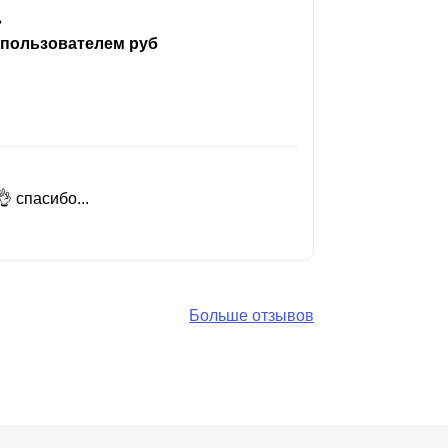
ь
 пользователем руб
 спасибо...
Добрый день
Читать вес
Больше отзывов