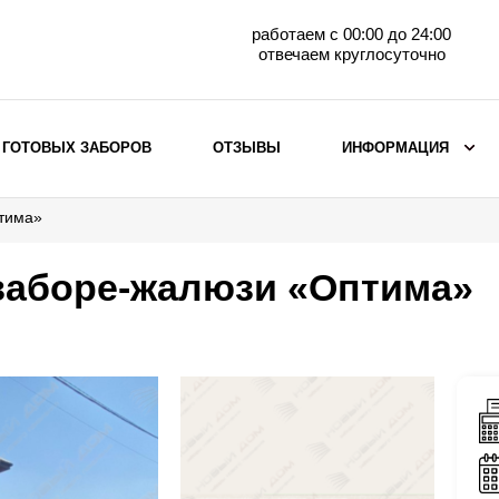
работаем с 00:00 до 24:00
отвечаем круглосуточно
 ГОТОВЫХ ЗАБОРОВ
ОТЗЫВЫ
ИНФОРМАЦИЯ
птима»
ВЫБОР ПО МАТЕРИАЛУ
Заборы с кирпичными столбами
 заборе-жалюзи «Оптима»
Заборы из евроштакетника
горизонтального
Металлические заборы для дачи
Забор жалюзи с кирпичными столбами
Металлические заборы
Металлические ограждения