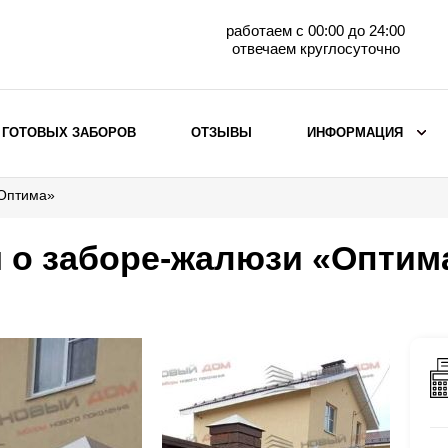
работаем с 00:00 до 24:00
отвечаем круглосуточно
 ГОТОВЫХ ЗАБОРОВ
ОТЗЫВЫ
ИНФОРМАЦИЯ
«Оптима»
ВЫБОР ПО МАТЕРИАЛУ
Заборы с кирпичными столбами
 о заборе-жалюзи «Оптим
Заборы из евроштакетника
горизонтального
Металлические заборы для дачи
Забор жалюзи с кирпичными столбами
Металлические заборы
Металлические ограждения