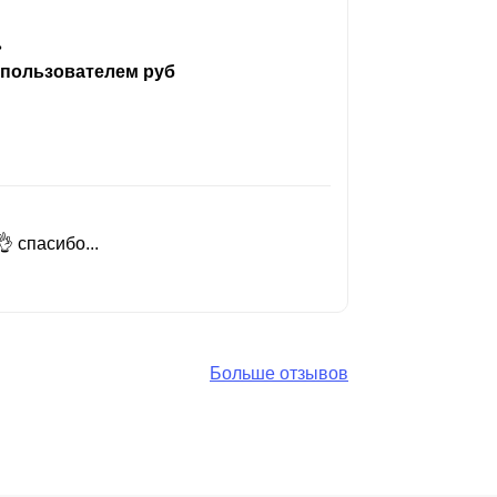
ь
 пользователем руб
 спасибо...
Добрый день
Читать вес
Больше отзывов