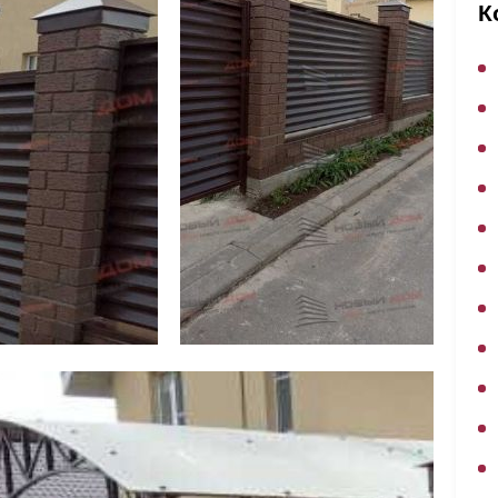
ВЫБОР ПО ХАРАКТЕРИСТИКАМ
К
Горизонтальные заборы
Высокие заборы
Красивые, дизайнерские заборы
ВЫБОР ПО СПОСОБУ МОНТАЖА
Заборы под ключ
Готовые заборы
Комплекты заборов-лего "сделай сам"
Быстровозводимые заборы