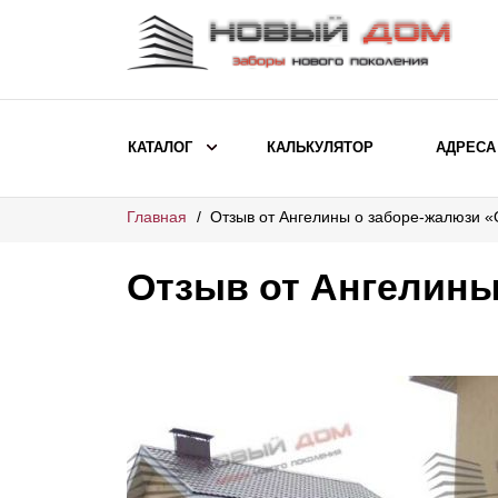
КАТАЛОГ
КАЛЬКУЛЯТОР
АДРЕСА
Главная
Отзыв от Ангелины о заборе-жалюзи 
ВЫБОР ПО МОДЕЛИ
Заборы Ранчо
Отзыв от Ангелины
Заборы Хай-тек
Заборы Классика
Заборы Жалюзи
ВЫБОР ПО НАЗНАЧЕНИЮ
Заборы и ограждения для детских
садов