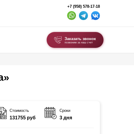
+7 (958) 578-17-18
Заказать звонок
позвоним за наш счет
ВЫБОР ПО ТИПУ
Модульные заборы и ограждения
а»
Комбинированные заборы
Секционные заборы
ВОРОТА И КАЛИТКИ
Стоимость
Сроки
131755 руб
3 дня
Ворота откатные
Ворота распашные
Ворота складные гармошка