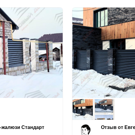
е-жалюзи Стандарт
Отзыв от Евг