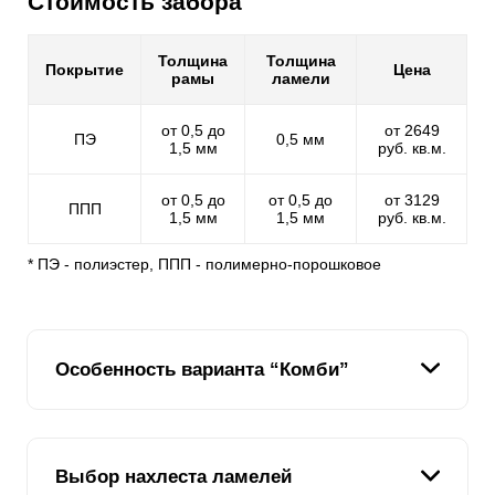
Стоимость забора
Толщина
Толщина
Покрытие
Цена
рамы
ламели
от 0,5 до
от 2649
ПЭ
0,5 мм
1,5 мм
руб. кв.м.
от 0,5 до
от 0,5 до
от 3129
ППП
1,5 мм
1,5 мм
руб. кв.м.
* ПЭ - полиэстер, ППП - полимерно-порошковое
Особенность варианта “Комби”
В каталоге наших заборов, можно подобрать модель
на любой вкус. Каждая разновидность по своему
Выбор нахлеста ламелей
уникальна и может удовлетворить именно ваш