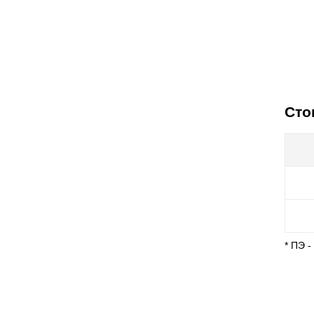
Сто
* ПЭ 