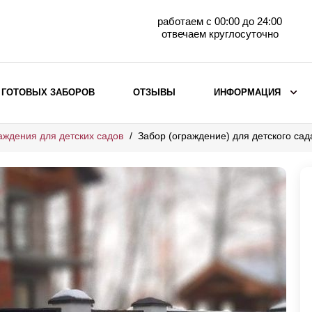
работаем с 00:00 до 24:00
отвечаем круглосуточно
 ГОТОВЫХ ЗАБОРОВ
ОТЗЫВЫ
ИНФОРМАЦИЯ
аждения для детских садов
Забор (ограждение) для детского са
ВЫБОР ПО МАТЕРИАЛУ
Заборы с кирпичными столбами
Заборы из евроштакетника
горизонтального
Металлические заборы для дачи
Забор жалюзи с кирпичными столбами
Металлические заборы
Металлические ограждения