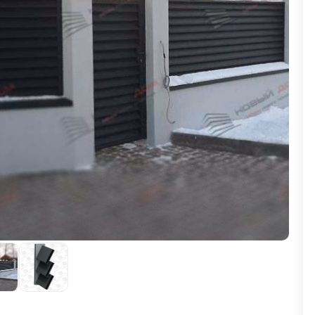
ВЫБОР ПО ХАРАКТЕРИСТИКАМ
Горизонтальные заборы
Высокие заборы
Красивые, дизайнерские заборы
ВЫБОР ПО СПОСОБУ МОНТАЖА
Заборы под ключ
Готовые заборы
Комплекты заборов-лего "сделай сам"
Быстровозводимые заборы