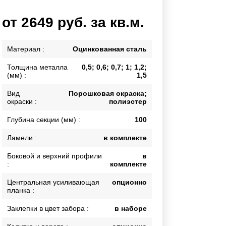
Каркасы ворот
от 2649 руб. за кв.м.
Калитки
Входные группы
Материал :
Оцинкованная сталь
Толщина металла
0,5; 0,6; 0,7; 1; 1,2;
ВСЕ ДЛЯ ЗАБОРА
(мм) :
1,5
Панели для забора
Вид
Порошковая окраска;
окраски :
полиэстер
Глубина секции (мм) :
100
Ламели :
в комплекте
Боковой и верхний профили
в
:
комплекте
Центральная усиливающая
опционно
планка :
Заклепки в цвет забора :
в наборе