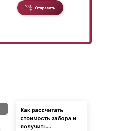
Отправить
Как рассчитать
стоимость забора и
Тест
получить...
Секци
Высок
Наши 
Выбра