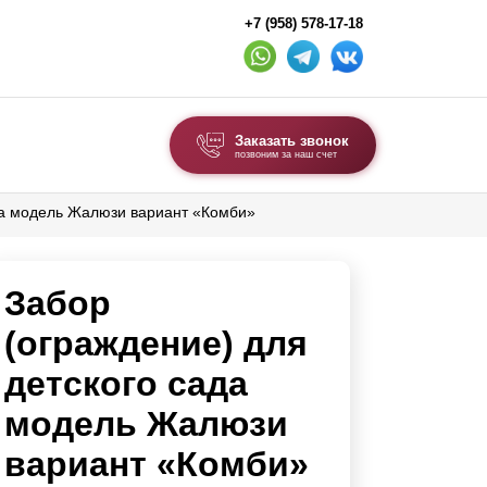
+7 (958) 578-17-18
Заказать звонок
позвоним за наш счет
да модель Жалюзи вариант «Комби»
ВЫБОР ПО ТИПУ
Модульные заборы и ограждения
Забор
Комбинированные заборы
Секционные заборы
(ограждение) для
детского сада
ВОРОТА И КАЛИТКИ
модель Жалюзи
Ворота откатные
вариант «Комби»
Ворота распашные
Ворота складные гармошка