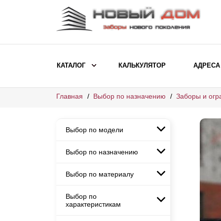
КАТАЛОГ
КАЛЬКУЛЯТОР
АДРЕСА
Главная
Выбор по назначению
Заборы и огр
ВЫБОР ПО МОДЕЛИ
Заборы Ранчо
Выбор по модели
Заборы Хай-тек
Заборы Классика
Выбор по назначению
Заборы Ранчо
Заборы Жалюзи
Заборы Хай-тек
Выбор по материалу
Заборы и ограждения для
Заборы Классика
детских садов
ВЫБОР ПО НАЗНАЧЕНИЮ
Заборы Жалюзи
Выбор по
Заборы с кирпичными столбами
Заборы для дачи
характеристикам
Заборы и ограждения для детских
Заборы из евроштакетника
Элитные заборы для коттеджей
садов