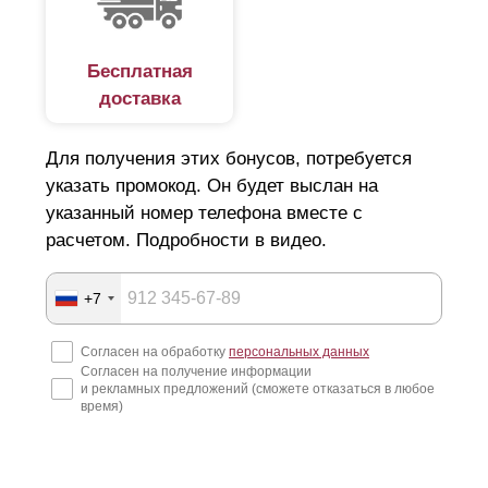
Бесплатная
доставка
Для получения этих бонусов, потребуется
указать промокод. Он будет выслан на
Существенным преимуществом варианта "
Оптима
"
указанный номер телефона вместе с
является то, что высота
ламели
одинаково хорошо
расчетом. Подробности в видео.
смотрится как в низких, так и в высоких заборах.
Именно поэтому он подходит для ограждения
+7
частного дома, дачи, места для семейного отдыха,
беседок и других частных территорий, а также для
предприятий и коммерческой недвижимости.
Согласен на обработку
персональных данных
Согласен на получение информации
и рекламных предложений (сможете отказаться в любое
Если сравнивать вариант "Стандарт" с "
Оптима
", то
время)
для изготовления второго варианта требуется
больше стальных
ламелей
. Все потому, что
высота
ламели
в "
Оптима
" уменьшенная. За счет