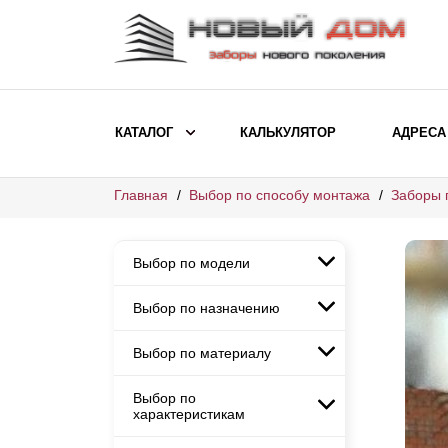
КАТАЛОГ
КАЛЬКУЛЯТОР
АДРЕСА
Главная
Выбор по способу монтажа
Заборы 
ВЫБОР ПО МОДЕЛИ
Заборы Ранчо
Выбор по модели
Заборы Хай-тек
Заборы Классика
Выбор по назначению
Заборы Ранчо
Заборы Жалюзи
Заборы Хай-тек
Выбор по материалу
Заборы и ограждения для
Заборы Классика
детских садов
ВЫБОР ПО НАЗНАЧЕНИЮ
Заборы Жалюзи
Выбор по
Заборы с кирпичными столбами
Заборы для дачи
характеристикам
Заборы и ограждения для детских
Заборы из евроштакетника
Элитные заборы для коттеджей
садов