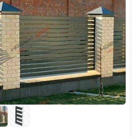
ВЫБОР ПО ХАРАКТЕРИСТИКАМ
Горизонтальные заборы
Высокие заборы
Красивые, дизайнерские заборы
ВЫБОР ПО СПОСОБУ МОНТАЖА
Заборы под ключ
Готовые заборы
Комплекты заборов-лего "сделай сам"
Быстровозводимые заборы