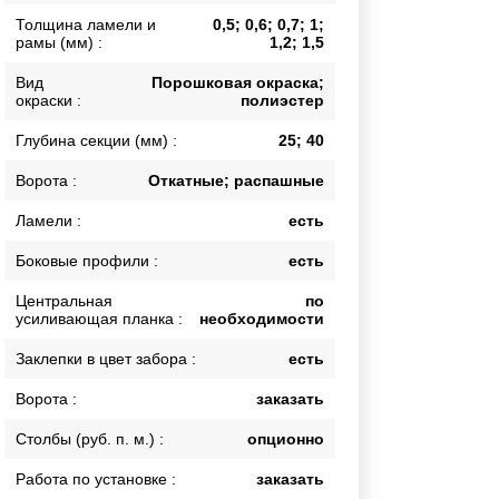
Толщина ламели и
0,5; 0,6; 0,7; 1;
Каркасы ворот
рамы (мм) :
1,2; 1,5
Калитки
Входные группы
Вид
Порошковая окраска;
окраски :
полиэстер
Глубина секции (мм) :
25; 40
ВСЕ ДЛЯ ЗАБОРА
Ворота :
Откатные; распашные
Панели для забора
Ламели :
есть
Боковые профили :
есть
Центральная
по
усиливающая планка :
необходимости
Заклепки в цвет забора :
есть
Ворота :
заказать
Столбы (руб. п. м.) :
опционно
Работа по установке :
заказать