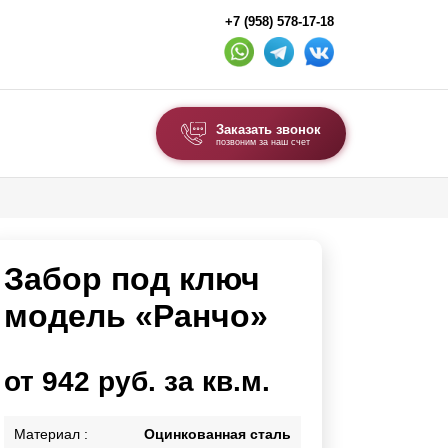
+7 (958) 578-17-18
Заказать звонок
позвоним за наш счет
ВЫБОР ПО ТИПУ
Модульные заборы и ограждения
Забор под ключ
Комбинированные заборы
Секционные заборы
модель «Ранчо»
ВОРОТА И КАЛИТКИ
от 942 руб. за кв.м.
Ворота откатные
Ворота распашные
Материал :
Оцинкованная сталь
Ворота складные гармошка