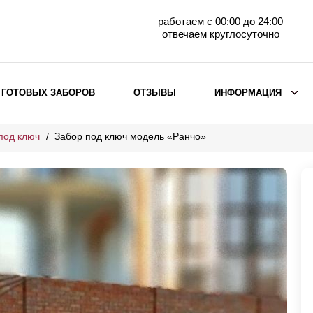
работаем с 00:00 до 24:00
отвечаем круглосуточно
 ГОТОВЫХ ЗАБОРОВ
ОТЗЫВЫ
ИНФОРМАЦИЯ
под ключ
Забор под ключ модель «Ранчо»
ВЫБОР ПО МАТЕРИАЛУ
Заборы с кирпичными столбами
Заборы из евроштакетника
горизонтального
Металлические заборы для дачи
Забор жалюзи с кирпичными столбами
Металлические заборы
Металлические ограждения