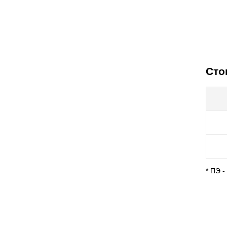
Сто
* ПЭ 