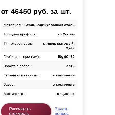
Каркасы ворот
от 46450 руб. за шт.
Калитки
Входные группы
Материал :
Сталь, оцинкованная сталь
Толщина профиля :
от 2-х мм
ВСЕ ДЛЯ ЗАБОРА
Тип окраса рамы
глянец, матовый,
Панели для забора
:
муар
Глубина секции (мм) :
50; 60; 80
Ворота в сборе :
есть
Складной механизм :
в комплекте
Засов :
в комплекте
Автоматика :
опционно
Рассчитать
Задать
стоимость
вопрос