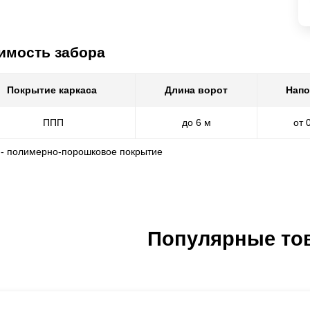
имость забора
Покрытие каркаса
Длина ворот
Напо
ППП
до 6 м
от 
 - полимерно-порошковое покрытие
Популярные то