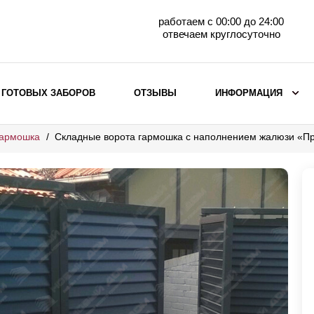
работаем с 00:00 до 24:00
отвечаем круглосуточно
 ГОТОВЫХ ЗАБОРОВ
ОТЗЫВЫ
ИНФОРМАЦИЯ
гармошка
Складные ворота гармошка с наполнением жалюзи «П
ВЫБОР ПО МАТЕРИАЛУ
Заборы с кирпичными столбами
Заборы из евроштакетника
горизонтального
Металлические заборы для дачи
Забор жалюзи с кирпичными столбами
Металлические заборы
Металлические ограждения