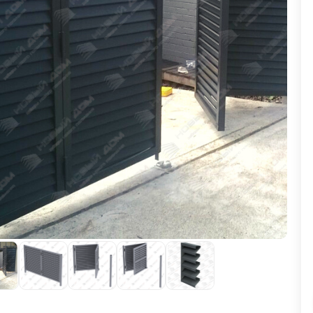
ВЫБОР ПО ХАРАКТЕРИСТИКАМ
Горизонтальные заборы
Высокие заборы
Красивые, дизайнерские заборы
ВЫБОР ПО СПОСОБУ МОНТАЖА
Заборы под ключ
Готовые заборы
Комплекты заборов-лего "сделай сам"
Быстровозводимые заборы