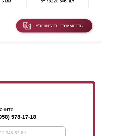
0,5 мм
от 78226 руб. шт.
* ППП - пол
Расчитать стоимость
Подробнее
оните
958) 578-17-18