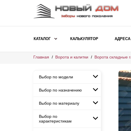
КАТАЛОГ
КАЛЬКУЛЯТОР
АДРЕСА
Главная
Ворота и калитки
Ворота складные 
ВЫБОР ПО МОДЕЛИ
Заборы Ранчо
Выбор по модели
Заборы Хай-тек
Заборы Классика
Выбор по назначению
Заборы Ранчо
Заборы Жалюзи
Заборы Хай-тек
Выбор по материалу
Заборы и ограждения для
Заборы Классика
детских садов
ВЫБОР ПО НАЗНАЧЕНИЮ
Заборы Жалюзи
Выбор по
Заборы с кирпичными столбами
Заборы для дачи
характеристикам
Заборы и ограждения для детских
Заборы из евроштакетника
Элитные заборы для коттеджей
садов