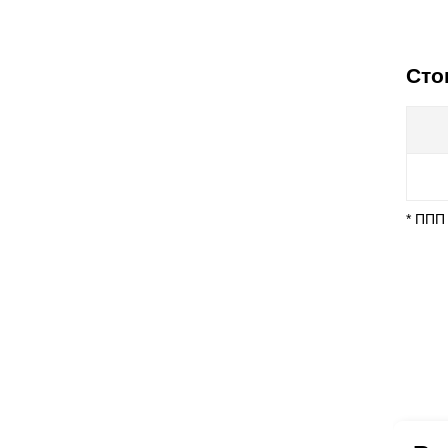
Сто
* ППП