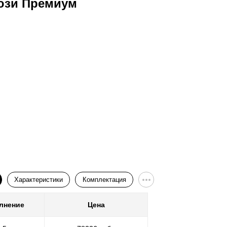
юзи Премиум
Ворота
Характеристики
Комплектация
лнение
Цена
Покр