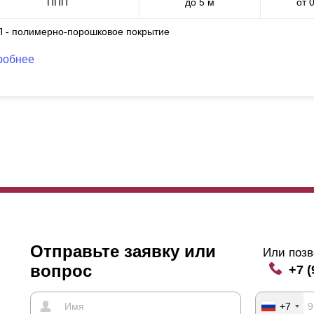
ППП
до 5 м
от 
П - полимерно-порошковое покрытие
робнее
Отправьте заявку или
Или позв
вопрос
+7 (
+7